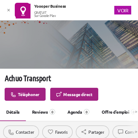
Yoooper Business
✕
VOIR
GRATUIT
Sur Google Play
Achuo Transport
Téléphoner
Message direct
Détails
Reviews
Agenda
Offre d'emploi
0
0
0
Contacter
Favoris
Partager
Comme