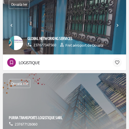
Douala Ier
GLOBAL NETWORKING SERVICES
237677347560
Fret aéroport de Douala
LOGISTIQUE
Douala IIIe
PURRA TRANSPORTS LOGISTIQUE SARL
237677126060