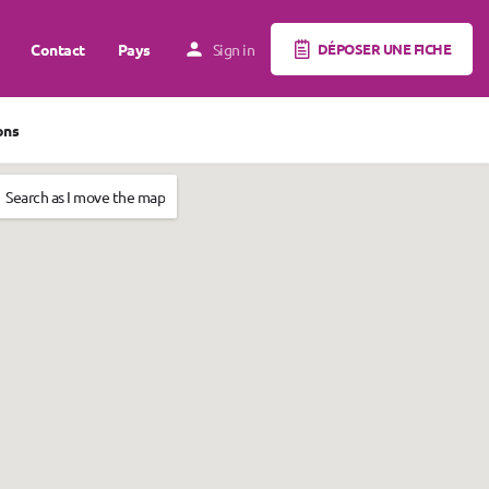
Contact
Pays
Sign in
DÉPOSER UNE FICHE
ons
Search as I move the map