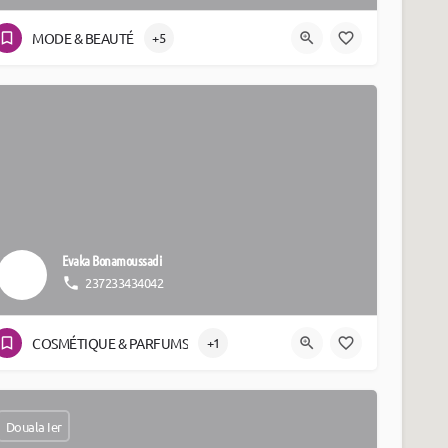
MODE & BEAUTÉ
+5
Evaka Bonamoussadi
237233434042
COSMÉTIQUE & PARFUMS
+1
Douala Ier