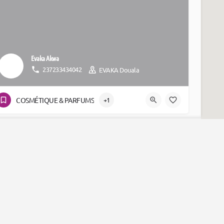
Evaka Akwa
237233434042
EVAKA Douala
COSMÉTIQUE & PARFUMS
+1
Yaoundé Ier
ains
Psychee By Nk
Fromages / Crèmes
Mercerie
Fruits / Légumes
Métaux (fer,or
237678498171
Psychee By NK