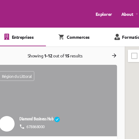
Explorer
About
Entreprises
Commerces
Formati
Showing
1-12
out of
15
results
Région du Littoral
Diamond Business Hub
678868000