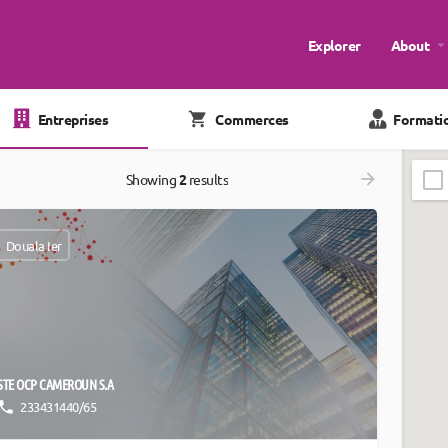
Explorer
About
Entreprises
Commerces
Formati
Showing
2
results
Douala Ier
STE OCP CAMEROUN S.A
233431440/65