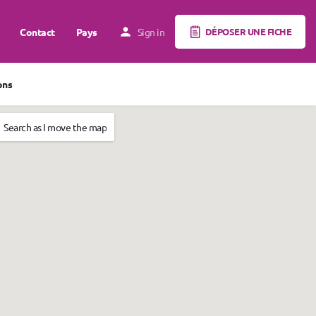
Contact
Pays
Sign in
DÉPOSER UNE FICHE
ons
Search as I move the map