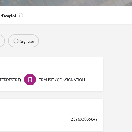
 d'emploi
0
r
Signaler
TERRESTRE)
TRANSIT / CONSIGNATION
237693035847