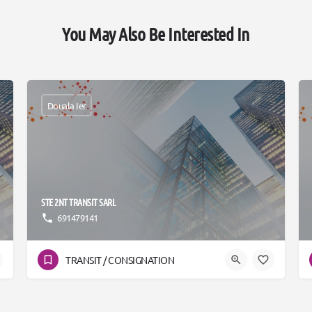
You May Also Be Interested In
Douala Ier
STE 2NT TRANSIT SARL
691479141
TRANSIT / CONSIGNATION