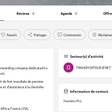
Reviews
Agenda
Offre
0
0
Favoris
Partager
Commenter
Réclame
Secteur(s) d'activité
TRANSPORTEUR (FRET 
t forwarding company dedicated to
port
rt de fret mondiale de premier
e et d'assistance à la clientèle.
Information de contact
Numéro Pro
frica, France, USA,